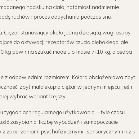
maganego nacisku na ciało, natomiast nadmiernie
dę ruchów i proces oddychania podczas snu.
u. Ciężar stanowiący około jedną dziesiątą wagi osoby
ące do aktywacji receptorów czucia głębokiego, ale
70 kg powinna szukać modelu o masie 7-10 kg, a osoba
ze z odpowiednim rozmiarem. Kołdra obciążeniowa zbyt
czność, zbyt mała skupia ciężar w jednym miejscu. Jeśli
iej wybrać wariant lżejszy.
 tygodniach regularnego użytkowania. – tyle czasu
ść zasypiania, liczbę wybudzeń i samopoczucie
 z zaburzeniami psychofizycznymi i sensorycznymi niż u