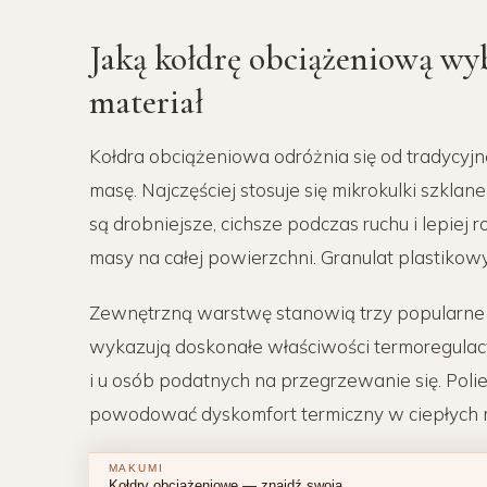
Jaką kołdrę obciążeniową wyb
materiał
Kołdra obciążeniowa odróżnia się od tradycyjne
masę. Najczęściej stosuje się mikrokulki szklan
są drobniejsze, cichsze podczas ruchu i lepiej
masy na całej powierzchni. Granulat plastiko
Zewnętrzną warstwę stanowią trzy popularne ma
wykazują doskonałe właściwości termoregulacy
i u osób podatnych na przegrzewanie się. Poli
powodować dyskomfort termiczny w ciepłych m
MAKUMI
Kołdry obciążeniowe — znajdź swoją