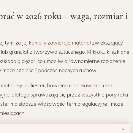
rać w 2026 roku – waga, rozmiar i
j tym, że jej
komory zawierają materiał
zwiększający
e lub granulat z tworzywa sztucznego. Mikrokulki szklane
 rozkładają ciężar, co umożliwia równomierne rozłożenie
wy może szeleścić podczas nocnych ruchów.
teriały: poliester, bawełna i len.
Bawełna
i len
jne, dlatego sprawdzają się przez wszystkie pory roku
ester ma słabsze właściwości termoregulacyjne i może
iesiącach.
⌃