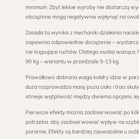
minimum. Zbyt lekkie wyroby nie dostarczą wy
obciążone mogą negatywnie wpłynąć na swobo
Zasada ta wynika z mechaniki działania nacisk
zapewnia odpowiednie dociążenie – wystarczaj
nie krępujące ruchów. Dlatego osoba ważąca 
90 kg – wariantu w przedziale 9-13 kg.
Prawidłowo dobrana waga kołdry idzie w par
duża rozprowadza masę poza ciało i traci skute
istnieje wątpliwość między dwiema opcjami, lep
Pierwsze efekty można zaobserwować po kilku
potrzeba, aby zaobserwować wpływ na szybko
poranne. Efekty są bardziej zauważalne u osób