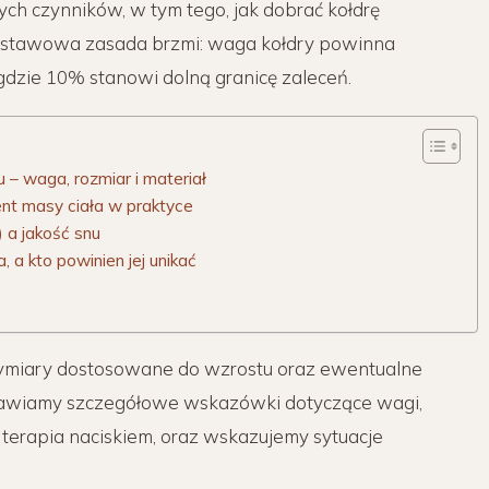
ych czynników, w tym tego, jak dobrać kołdrę
dstawowa zasada brzmi: waga kołdry powinna
dzie 10% stanowi dolną granicę zaleceń.
 – waga, rozmiar i materiał
ent masy ciała w praktyce
) a jakość snu
 a kto powinien jej unikać
wymiary dostosowane do wzrostu oraz ewentualne
tawiamy szczegółowe wskazówki dotyczące wagi,
a terapia naciskiem, oraz wskazujemy sytuacje