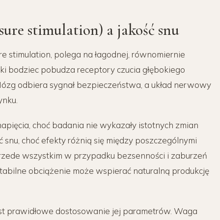
ure stimulation) a jakość snu
re stimulation, polega na łagodnej, równomiernie
Taki bodziec pobudza receptory czucia głębokiego
. Mózg odbiera sygnał bezpieczeństwa, a układ nerwowy
ynku.
pięcia, choć badania nie wykazały istotnych zmian
ć snu, choć efekty różnią się między poszczególnymi
przede wszystkim w przypadku bezsenności i zaburzeń
Stabilne obciążenie może wspierać naturalną produkcję
est prawidłowe dostosowanie jej parametrów. Waga