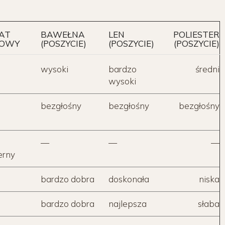
AT
BAWEŁNA
LEN
POLIESTER
KOWY
(POSZYCIE)
(POSZYCIE)
(POSZYCIE)
wysoki
bardzo
średni
wysoki
bezgłośny
bezgłośny
bezgłośny
—
—
—
erny
bardzo dobra
doskonała
niska
bardzo dobra
najlepsza
słaba