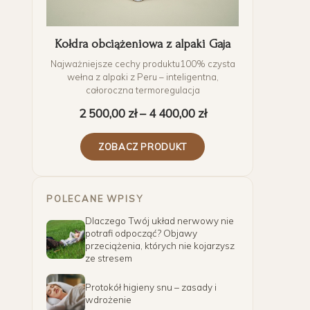
Kołdra obciążeniowa z alpaki Gaja
Najważniejsze cechy produktu100% czysta
wełna z alpaki z Peru – inteligentna,
całoroczna termoregulacja
2 500,00
zł
–
4 400,00
zł
ZOBACZ PRODUKT
POLECANE WPISY
Dlaczego Twój układ nerwowy nie
potrafi odpocząć? Objawy
przeciążenia, których nie kojarzysz
ze stresem
Protokół higieny snu – zasady i
wdrożenie