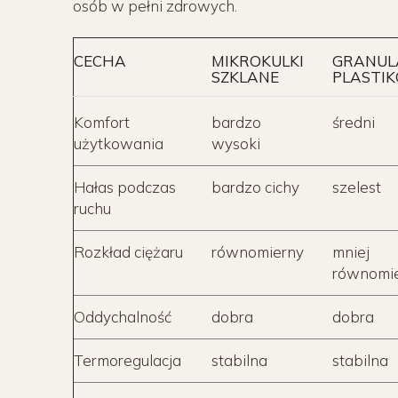
osób w pełni zdrowych.
CECHA
MIKROKULKI
GRANUL
SZKLANE
PLASTI
Komfort
bardzo
średni
użytkowania
wysoki
Hałas podczas
bardzo cichy
szelest
ruchu
Rozkład ciężaru
równomierny
mniej
równomi
Oddychalność
dobra
dobra
Termoregulacja
stabilna
stabilna