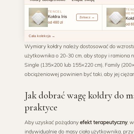
TEN
TENCEL
MER
Kołdra Iris
Zobacz →
Koł
od 480 zł
od 69
Cała kolekcja →
Wymiary kołdry należy dostosować do wzrostu 
użytkownika o 20-30 cm, aby stopy i ramiona 
Single (135×200 lub 155×220 cm), Family (200×2
obciążeniowej powinien być taki, aby jej ciężar
Jak dobrać wagę kołdry do ma
praktyce
Aby uzyskać pożądany
efekt terapeutyczny
, 
indywidualnie do masy ciała użytkownika, prz