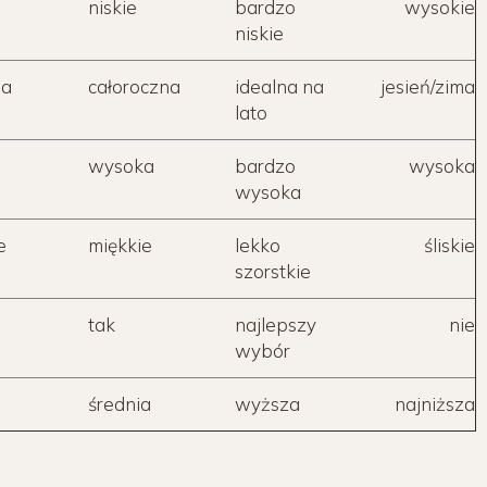
niskie
bardzo
wysokie
niskie
na
całoroczna
idealna na
jesień/zima
lato
wysoka
bardzo
wysoka
wysoka
e
miękkie
lekko
śliskie
szorstkie
tak
najlepszy
nie
wybór
średnia
wyższa
najniższa