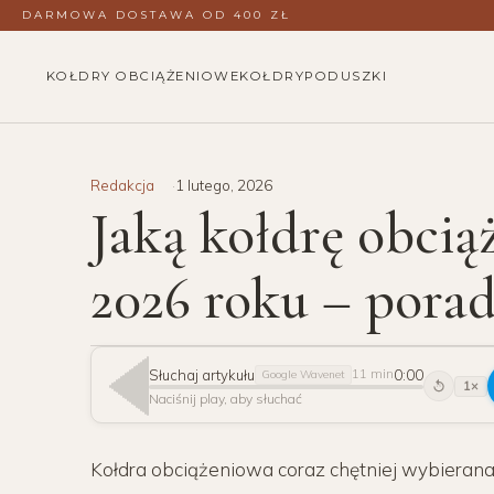
DARMOWA DOSTAWA OD 400 ZŁ
KOŁDRY OBCIĄŻENIOWE
KOŁDRY
PODUSZKI
Redakcja
1 lutego, 2026
Jaką kołdrę obci
2026 roku – pora
Słuchaj artykułu
0:00
11 min
Google Wavenet
1×
15
Naciśnij play, aby słuchać
Kołdra obciążeniowa coraz chętniej wybierana j