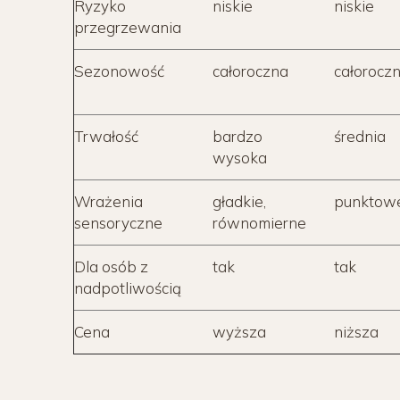
Ryzyko
niskie
niskie
przegrzewania
Sezonowość
całoroczna
całorocz
Trwałość
bardzo
średnia
wysoka
Wrażenia
gładkie,
punktow
sensoryczne
równomierne
Dla osób z
tak
tak
nadpotliwością
Cena
wyższa
niższa