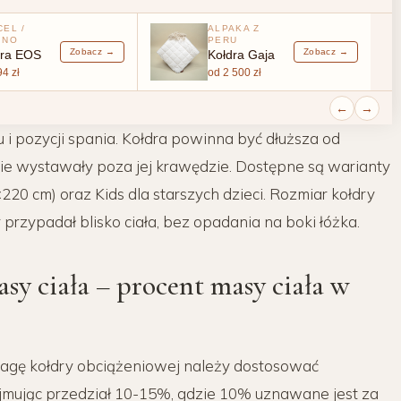
CEL /
ALPAKA Z
INO
PERU
Zobacz →
Zobacz →
dra EOS
Kołdra Gaja
4 zł
od 2 500 zł
←
→
i pozycji spania. Kołdra powinna być dłuższa od
nie wystawały poza jej krawędzie. Dostępne są warianty
20 cm) oraz Kids dla starszych dzieci. Rozmiar kołdry
 przypadał blisko ciała, bez opadania na boki łóżka.
sy ciała – procent masy ciała w
wagę kołdry obciążeniowej należy dostosować
yjmując przedział 10-15%, gdzie 10% uznawane jest za