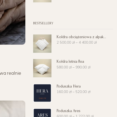
BESTSELLERY
Kołdra obciążeniowa z alpaki Gaja
2 500,00
zł
–
4 400,00
zł
Kołdra letnia Rea
580,00
zł
–
990,00
zł
wa realnie
Poduszka Hera
160,00
zł
–
520,00
zł
Poduszka Ares
600,00
zł
–
1 222,00
zł