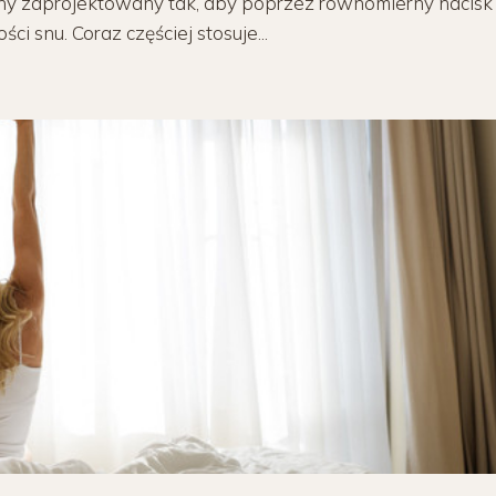
lny zaprojektowany tak, aby poprzez równomierny nacisk 
 snu. Coraz częściej stosuje...