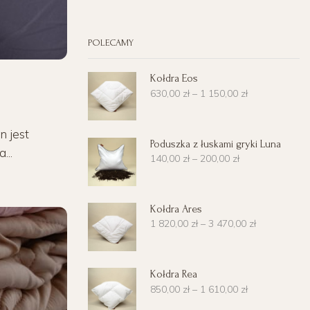
POLECAMY
Kołdra Eos
630,00
zł
–
1 150,00
zł
n jest
Poduszka z łuskami gryki Luna
...
140,00
zł
–
200,00
zł
Kołdra Ares
1 820,00
zł
–
3 470,00
zł
Kołdra Rea
850,00
zł
–
1 610,00
zł