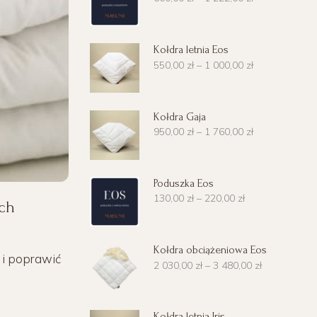
Kołdra letnia Eos
550,00
zł
–
1 000,00
zł
Kołdra Gaja
950,00
zł
–
1 760,00
zł
Poduszka Eos
130,00
zł
–
220,00
zł
ych
Kołdra obciążeniowa Eos
 i poprawić
2 030,00
zł
–
3 480,00
zł
Kołdra letnia Iris