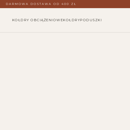
DARMOWA DOSTAWA OD 400 ZŁ
KOŁDRY OBCIĄŻENIOWE
KOŁDRY
PODUSZKI