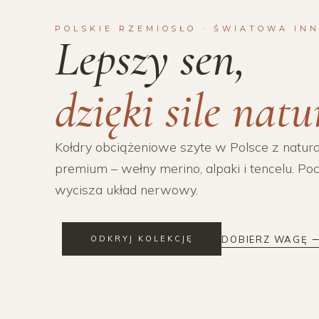
POLSKIE RZEMIOSŁO · ŚWIATOWA IN
Lepszy sen,
dzięki sile natu
Kołdry obciążeniowe szyte w Polsce z natur
premium – wełny merino, alpaki i tencelu. Poc
wycisza układ nerwowy.
ODKRYJ KOLEKCJĘ
DOBIERZ WAGĘ