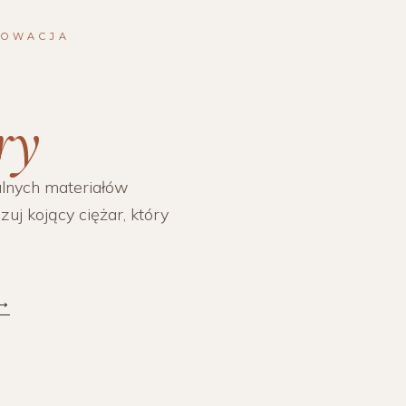
NOWACJA
ry
alnych materiałów
zuj kojący ciężar, który
 ⟶