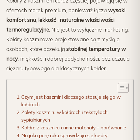
Kołdry z kaszmirem coraz częściej pojawiają się w
ofertach marek premium, ponieważ łączą
wysoki
komfort snu
,
lekkość
i
naturalne właściwości
termoregulacyjne
. Nie jest to wyłącznie marketing.
Kołdry kaszmirowe projektowane są z myślą o
osobach, które oczekują
stabilnej temperatury w
nocy
, miękkości i dobrej oddychalności, bez uczucia
ciężaru typowego dla klasycznych kołder.
Czym jest kaszmir i dlaczego stosuje się go w
kołdrach
Zalety kaszmiru w kołdrach i tekstyliach
sypialnianych
Kołdra z kaszmiru a inne materiały – porównanie
Na jaką porę roku sprawdzają się kołdry