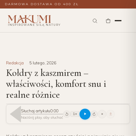
DARMOWA DOSTAWA OD 400 ZŁ
INSPIROWANE SIŁĄ NATURY
Redakcja
5 lutego, 2026
Kołdry z kaszmirem –
właściwości, komfort snu i
realne różnice
Słuchaj artykułu
0:00
1×
15
15
Naciśnij play, aby słuchać