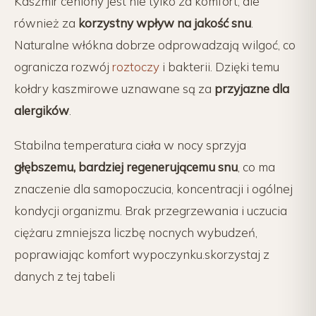
Kaszmir ceniony jest nie tylko za komfort, ale
również za
korzystny wpływ na jakość snu
.
Naturalne włókna dobrze odprowadzają wilgoć, co
ogranicza rozwój
roztoczy
i bakterii. Dzięki temu
kołdry kaszmirowe uznawane są za
przyjazne dla
alergików
.
Stabilna temperatura ciała w nocy sprzyja
głębszemu, bardziej regenerującemu snu
, co ma
znaczenie dla samopoczucia, koncentracji i ogólnej
kondycji organizmu. Brak przegrzewania i uczucia
ciężaru zmniejsza liczbę nocnych wybudzeń,
poprawiając komfort wypoczynku.skorzystaj z
danych z tej tabeli