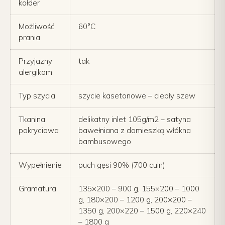
kołder
Możliwość
60°C
prania
Przyjazny
tak
alergikom
Typ szycia
szycie kasetonowe – ciepły szew
Tkanina
delikatny inlet 105g/m2 – satyna
pokryciowa
bawełniana z domieszką włókna
bambusowego
Wypełnienie
puch gęsi 90% (700 cuin)
Gramatura
135×200 – 900 g, 155×200 – 1000
g, 180×200 – 1200 g, 200×200 –
1350 g, 200×220 – 1500 g, 220×240
– 1800 g