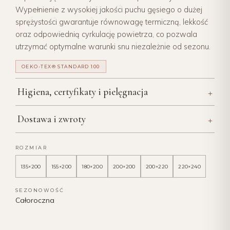
Wypełnienie z wysokiej jakości puchu gęsiego o dużej
sprężystości gwarantuje równowagę termiczną, lekkość
oraz odpowiednią cyrkulację powietrza, co pozwala
utrzymać optymalne warunki snu niezależnie od sezonu.
OEKO-TEX® STANDARD 100
+
Higiena, certyfikaty i pielęgnacja
+
Dostawa i zwroty
ROZMIAR
135×200
155×200
180×200
200×200
200×220
220×240
SEZONOWOŚĆ
Całoroczna