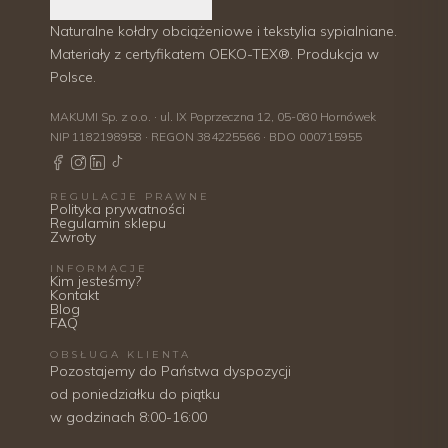
Naturalne kołdry obciążeniowe i tekstylia sypialniane.
Materiały z certyfikatem OEKO-TEX®. Produkcja w
Polsce.
MAKUMI Sp. z o.o. · ul. IX Poprzeczna 12, 05-080 Hornówek
NIP 1182198958 · REGON 384225566 · BDO 000715955
REGULACJE PRAWNE
Polityka prywatności
Regulamin sklepu
Zwroty
INFORMACJE
Kim jesteśmy?
Kontakt
Blog
FAQ
OBSŁUGA KLIENTA
Pozostajemy do Państwa dyspozycji
od poniedziałku do piątku
w godzinach 8:00-16:00