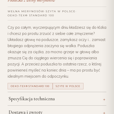
Poduszka z wełny merynosów
WEŁNA MERYNOSÓW
·
SZYTA W POLSCE
·
OEKO-TEX® STANDARD 100
Czy po całym, wyczerpującym dniu kładziesz się do łóżka
i chcesz po prostu zrzucić z siebie całe zmęczenie?
Układasz głowę na poduszce, zamykasz oczy i... zamiast
błogiego odprężenia zaczyna się walka. Poduszka
okazuje się za ciężka, za mocno grzeje w głowę albo
zmusza Cię do ciągłego wiercenia się i poprawiania
pozycji. A przecież poduszka to ostatnia rzecz, o której
powinieneś myśleć na koniec dnia – ma po prostu być
idealnym miejscem do odpoczynku.
OEKO-TEX® STANDARD 100
SZYTE W POLSCE
+
Specyfikacja techniczna
+
Dostawa i zwroty