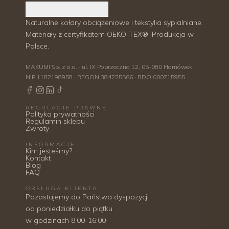
Naturalne kołdry obciążeniowe i tekstylia sypialniane.
Materiały z certyfikatem OEKO-TEX®. Produkcja w
Polsce.
MAKUMI Sp. z o.o. · ul. IX Poprzeczna 12, 05-080 Hornówek
NIP 1182198958 · REGON 384225566 · BDO 000715955
REGULACJE PRAWNE
Polityka prywatności
Regulamin sklepu
Zwroty
INFORMACJE
Kim jesteśmy?
Kontakt
Blog
FAQ
OBSŁUGA KLIENTA
Pozostajemy do Państwa dyspozycji
od poniedziałku do piątku
w godzinach 8:00-16:00