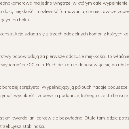
 jednokomorowa ma jedno wnętrze, w którym całe wypełnienie
to dużą miękkość i możliwość formowania, ale nie zawsze zap
iącym na boku.
j konstrukcja składa się z trzech oddzielnych komór, z których k
twy odpowiadają za pierwsze odczucie miękkości. To właśnie 
wyporności 700 cuin. Puch delikatnie dopasowuje się do ułoże
bardziej sprężysta. Wypełniający ją półpuch nadaje poduszce s
rzymać wysokość i zapewnia podparcie, którego często brakuje
st ani twarda, ani całkowicie bezwładna. Otula tam, gdzie potrz
rzebujesz stabilności.