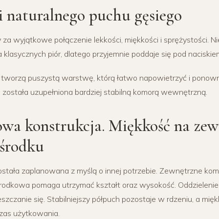
i naturalnego puchu gęsiego
y za wyjątkowe połączenie lekkości, miękkości i sprężystości. N
a klasycznych piór, dlatego przyjemnie poddaje się pod naciskie
y tworzą puszystą warstwę, którą łatwo napowietrzyć i pono
ć została uzupełniona bardziej stabilną komorą wewnętrzną.
wa konstrukcja. Miękkość na zew
 środku
stała zaplanowana z myślą o innej potrzebie. Zewnętrzne ko
 środkowa pomaga utrzymać kształt oraz wysokość. Oddzielenie
szczanie się. Stabilniejszy półpuch pozostaje w rdzeniu, a miękk
czas użytkowania.