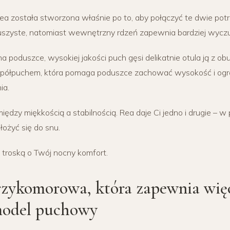
 została stworzona właśnie po to, aby połączyć te dwie potr
puszyste, natomiast wewnętrzny rdzeń zapewnia bardziej wycz
 poduszce, wysokiej jakości puch gęsi delikatnie otula ją z obu 
z półpuchem, która pomaga poduszce zachować wysokość i ogr
ia.
ędzy miękkością a stabilnością. Rea daje Ci jedno i drugie – w 
łożyć się do snu.
Z troską o Twój nocny komfort.
rzykomorowa, która zapewnia więc
model puchowy