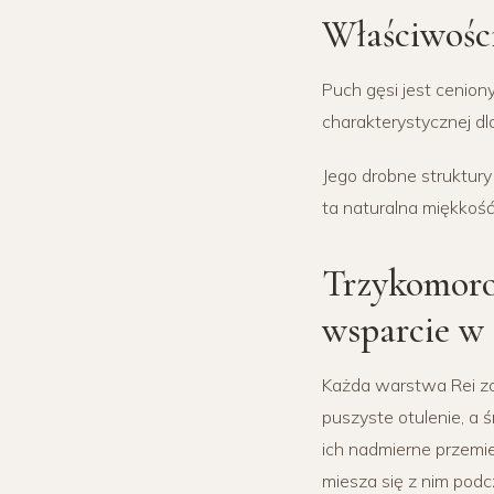
Właściwośc
Puch gęsi jest cenion
charakterystycznej dl
Jego drobne struktur
ta naturalna miękkoś
Trzykomoro
wsparcie w
Każda warstwa Rei zo
puszyste otulenie, a
ich nadmierne przemie
miesza się z nim pod