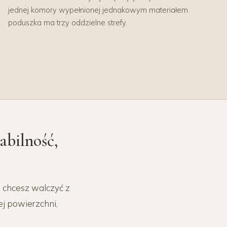
jednej komory wypełnionej jednakowym materiałem
poduszka ma trzy oddzielne strefy.
abilność,
e chcesz walczyć z
ej powierzchni,