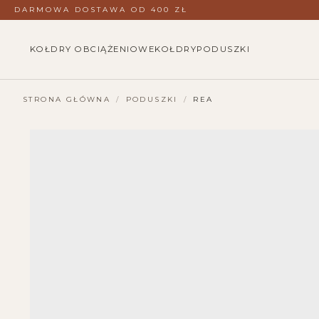
DARMOWA DOSTAWA OD 400 ZŁ
KOŁDRY OBCIĄŻENIOWE
KOŁDRY
PODUSZKI
STRONA GŁÓWNA
/
PODUSZKI
/
REA