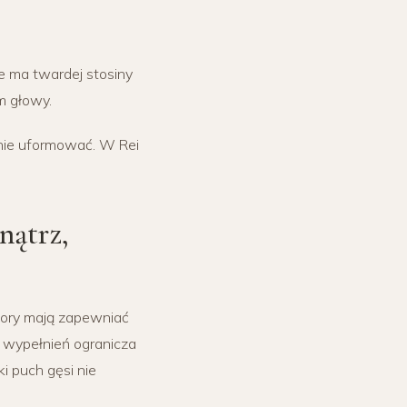
ie ma twardej stosiny
m głowy.
wnie uformować. W Rei
nątrz,
mory mają zapewniać
 wypełnień ogranicza
i puch gęsi nie