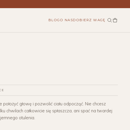
BLOG
O NAS
DOBIERZ WAGĘ
CE
 położyć głowę i pozwolić ciału odpocząć. Nie chcesz
lku chwilach całkowicie się spłaszcza, ani spać na twardej
yjemnego otulenia.