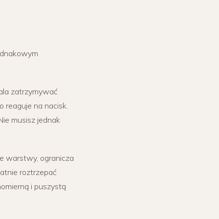
 jednakowym
wala zatrzymywać
o reaguje na nacisk.
 Nie musisz jednak
e warstwy, ogranicza
atnie roztrzepać
omierną i puszystą