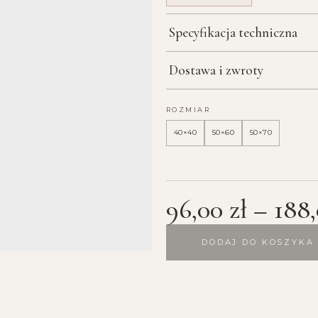
Specyfikacja techniczna
Dostawa i zwroty
ROZMIAR
40×40
50×60
50×70
96,00
zł
–
188
DODAJ DO KOSZYKA