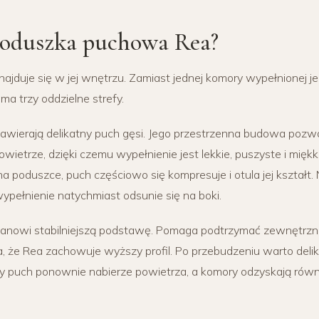
 poduszka puchowa Rea?
najduje się w jej wnętrzu. Zamiast jednej komory wypełnionej
a trzy oddzielne strefy.
wierają delikatny puch gęsi. Jego przestrzenna budowa poz
ietrze, dzięki czemu wypełnienie jest lekkie, puszyste i miękk
a poduszce, puch częściowo się kompresuje i otula jej kształt.
wypełnienie natychmiast odsunie się na boki.
anowi stabilniejszą podstawę. Pomaga podtrzymać zewnętrzn
a, że Rea zachowuje wyższy profil. Po przebudzeniu warto delik
 puch ponownie nabierze powietrza, a komory odzyskają równ