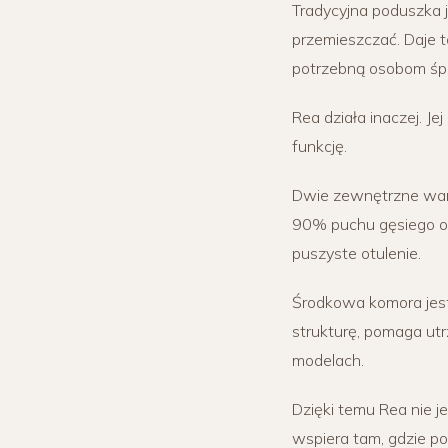
Tradycyjna poduszka
przemieszczać. Daje 
potrzebną osobom śp
Rea działa inaczej. Je
funkcję.
Dwie zewnętrzne wars
90% puchu gęsiego o 
puszyste otulenie.
Środkowa komora jest 
strukturę, pomaga ut
modelach.
Dzięki temu Rea nie je
wspiera tam, gdzie pot