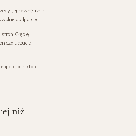
zeby. Jej zewnętrzne
uwalne podparcie.
stron. Głębiej
anicza uczucie
proporcjach, które
ej niż