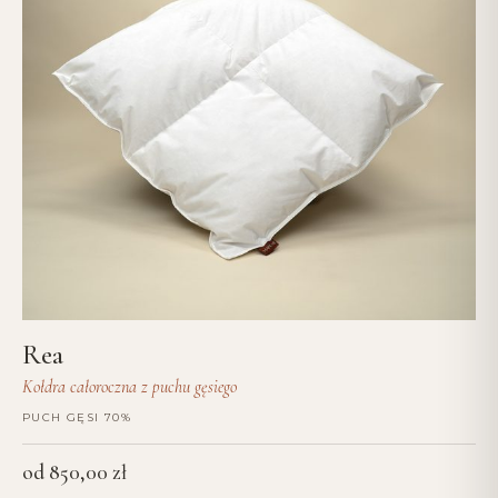
Rea
Kołdra całoroczna z puchu gęsiego
PUCH GĘSI 70%
od
850,00
zł