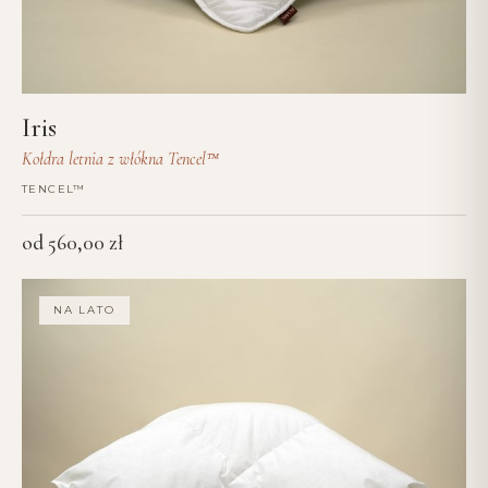
Iris
Kołdra letnia z włókna Tencel™
TENCEL™
od
560,00
zł
NA LATO