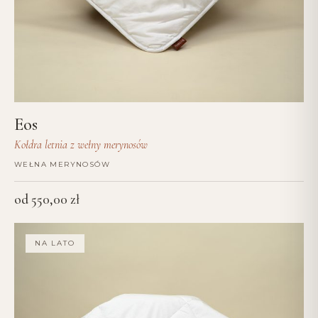
Eos
Kołdra letnia z wełny merynosów
WEŁNA MERYNOSÓW
od
550,00
zł
NA LATO