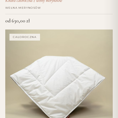
Kołdra całoroczna z wełny merynosów
WEŁNA MERYNOSÓW
od
630,00
zł
CAŁOROCZNA