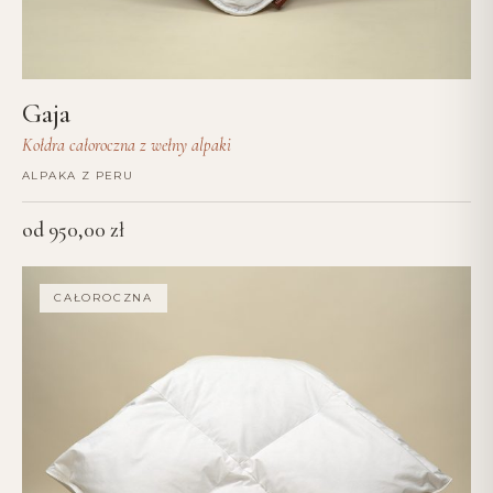
Gaja
Kołdra całoroczna z wełny alpaki
ALPAKA Z PERU
od
950,00
zł
CAŁOROCZNA