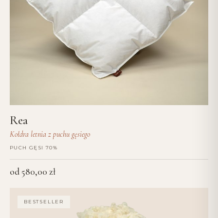
Rea
Kołdra letnia z puchu gęsiego
PUCH GĘSI 70%
od
580,00
zł
BESTSELLER