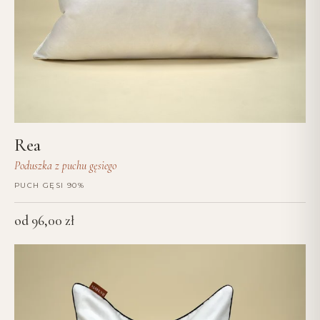
Rea
Poduszka z puchu gęsiego
PUCH GĘSI 90%
od
96,00
zł