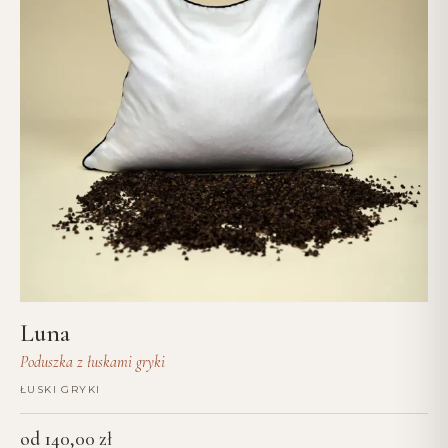
Luna
Poduszka z łuskami gryki
ŁUSKI GRYKI
od
140,00
zł