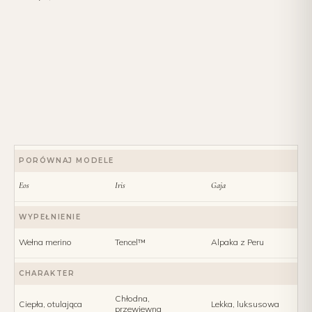
PORÓWNAJ MODELE
Eos
Iris
Gaja
WYPEŁNIENIE
Wełna merino
Tencel™
Alpaka z Peru
CHARAKTER
Chłodna,
Ciepła, otulająca
Lekka, luksusowa
przewiewna