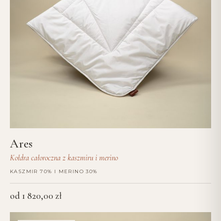
Ares
Kołdra całoroczna z kaszmiru i merino
KASZMIR 70% I MERINO 30%
od
1 820,00
zł