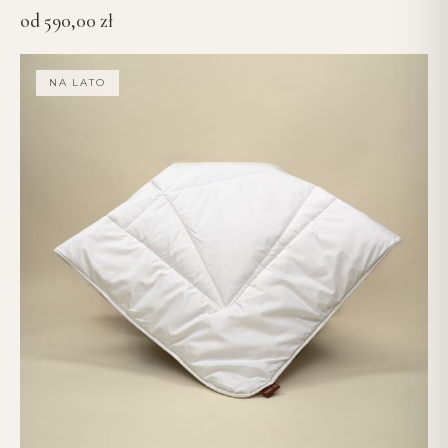
od
590,00
zł
NA LATO