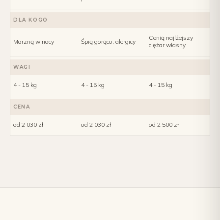
DLA KOGO
Cenią najlżejszy
Marzną w nocy
Śpią gorąco, alergicy
ciężar własny
WAGI
4 - 15 kg
4 - 15 kg
4 - 15 kg
CENA
od 2 030 zł
od 2 030 zł
od 2 500 zł