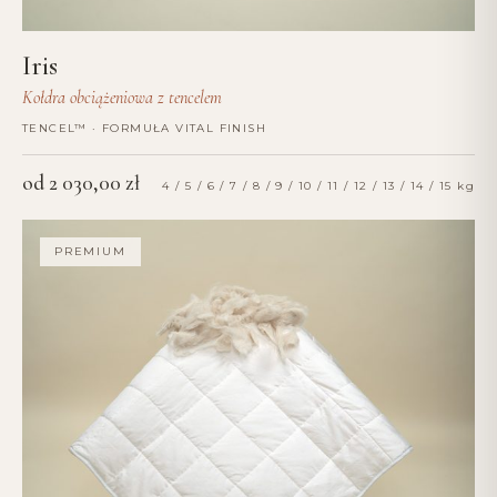
Iris
Kołdra obciążeniowa z tencelem
TENCEL™ · FORMUŁA VITAL FINISH
od
2 030,00
zł
4 / 5 / 6 / 7 / 8 / 9 / 10 / 11 / 12 / 13 / 14 / 15 kg
PREMIUM