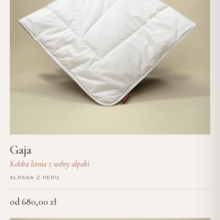
Gaja
Kołdra letnia z wełny alpaki
ALPAKA Z PERU
od
680,00
zł