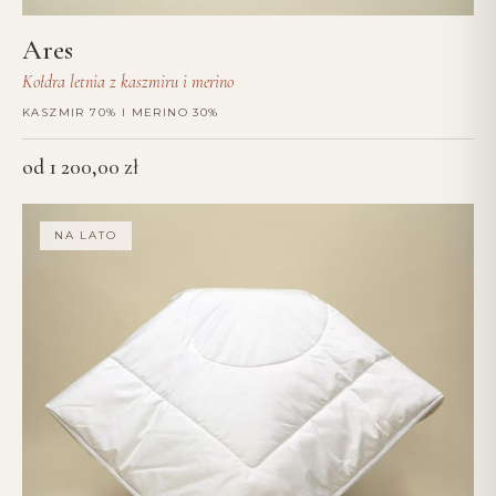
Ares
Kołdra letnia z kaszmiru i merino
KASZMIR 70% I MERINO 30%
od
1 200,00
zł
NA LATO