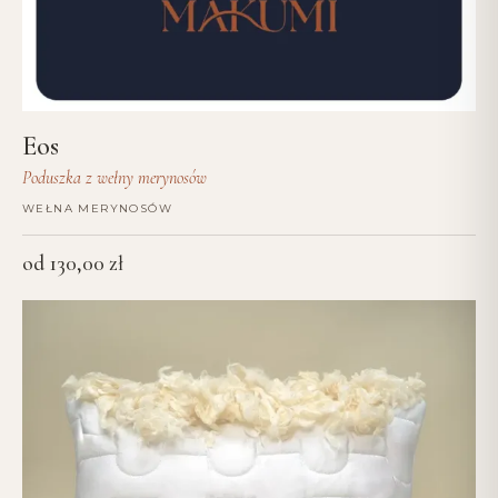
Eos
Poduszka z wełny merynosów
WEŁNA MERYNOSÓW
od
130,00
zł