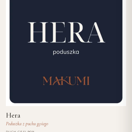
Hera
Poduszka z puchu gęsiego
PUCH GĘSI 90%