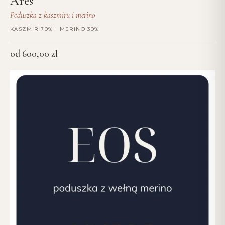
Ares
Poduszka z kaszmiru i merino
KASZMIR 70% I MERINO 30%
od
600,00
zł