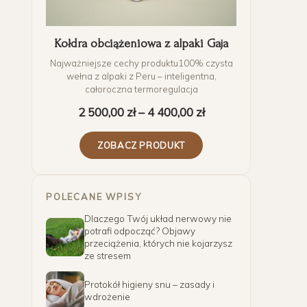
Kołdra obciążeniowa z alpaki Gaja
Najważniejsze cechy produktu100% czysta
wełna z alpaki z Peru – inteligentna,
całoroczna termoregulacja
2 500,00
zł
–
4 400,00
zł
ZOBACZ PRODUKT
POLECANE WPISY
Dlaczego Twój układ nerwowy nie
potrafi odpocząć? Objawy
przeciążenia, których nie kojarzysz
ze stresem
Protokół higieny snu – zasady i
wdrożenie