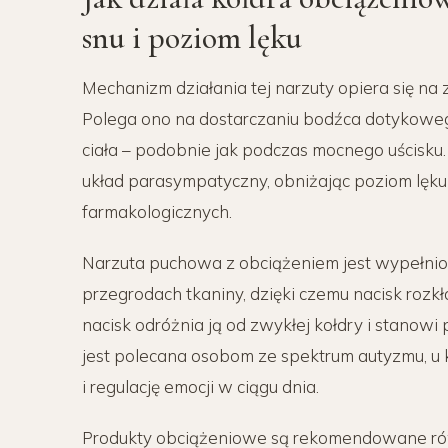
snu i poziom lęku
Mechanizm działania tej narzuty opiera się na
Polega ono na dostarczaniu bodźca dotykowego 
ciała – podobnie jak podczas mocnego uścisku
układ parasympatyczny, obniżając poziom lęku 
farmakologicznych.
Narzuta puchowa z obciążeniem jest wypełnio
przegrodach tkaniny, dzięki czemu nacisk rozk
nacisk odróżnia ją od zwykłej kołdry i stanow
jest polecana osobom ze spektrum autyzmu, u 
i regulację emocji w ciągu dnia.
Produkty obciążeniowe są rekomendowane ró