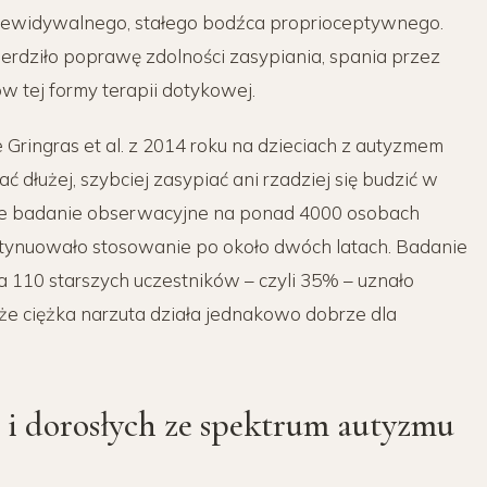
rzewidywalnego, stałego bodźca proprioceptywnego.
dziło poprawę zdolności zasypiania, spania przez
ów tej formy terapii dotykowej.
 Gringras et al. z 2014 roku na dzieciach z autyzmem
 dłużej, szybciej zasypiać ani rzadziej się budzić w
ie badanie obserwacyjne na ponad 4000 osobach
tynuowało stosowanie po około dwóch latach. Badanie
 110 starszych uczestników – czyli 35% – uznało
 że ciężka narzuta działa jednakowo dobrze dla
 i dorosłych ze spektrum autyzmu