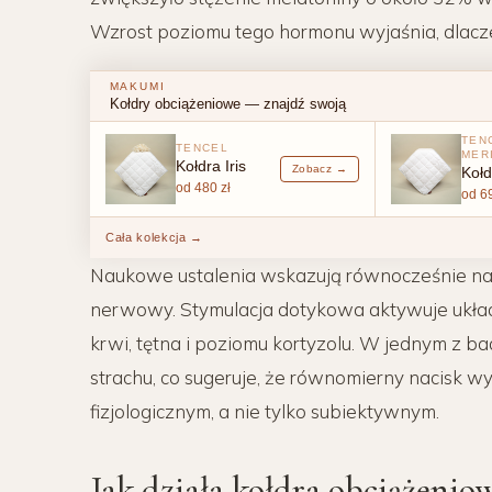
Wzrost poziomu tego hormonu wyjaśnia, dlaczeg
MAKUMI
Kołdry obciążeniowe — znajdź swoją
TEN
TENCEL
MER
Kołdra Iris
Zobacz →
Koł
od 480 zł
od 69
Cała kolekcja →
Naukowe ustalenia wskazują równocześnie 
nerwowy. Stymulacja dotykowa aktywuje układ
krwi, tętna i poziomu kortyzolu. W jednym z b
strachu, co sugeruje, że równomierny nacisk w
fizjologicznym, a nie tylko subiektywnym.
Jak działa kołdra obciążeni