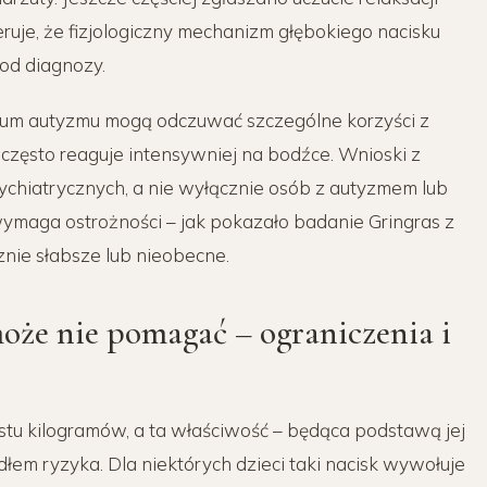
uje, że fizjologiczny mechanizm głębokiego nacisku
od diagnozy.
rum autyzmu mogą odczuwać szczególne korzyści z
często reaguje intensywniej na bodźce. Wnioski z
chiatrycznych, a nie wyłącznie osób z autyzmem lub
ymaga ostrożności – jak pokazało badanie Gringras z
nie słabsze lub nieobecne.
oże nie pomagać – ograniczenia i
stu kilogramów, a ta właściwość – będąca podstawą jej
dłem ryzyka. Dla niektórych dzieci taki nacisk wywołuje