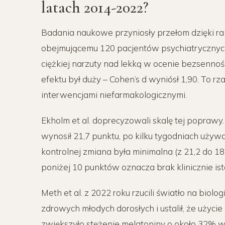
latach 2014-2022?
Badania naukowe przyniosły przełom dzięki 
obejmującemu 120 pacjentów psychiatrycznych
ciężkiej narzuty nad lekką w ocenie bezsennośc
efektu był duży – Cohen’s d wyniósł 1,90. To 
interwencjami niefarmakologicznymi.
Ekholm et al. doprecyzowali skalę tej poprawy
wynosił 21,7 punktu, po kilku tygodniach używa
kontrolnej zmiana była minimalna (z 21,2 do 18,
poniżej 10 punktów oznacza brak klinicznie ist
Meth et al. z 2022 roku rzucili światło na bio
zdrowych młodych dorosłych i ustalił, że użyc
zwiększyło stężenie melatoniny o około 32% w 