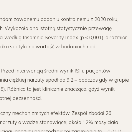
randomizowanemu badaniu kontrolnemu z 2020 roku,
. Wykazało ono istotną statystycznie przewagę
i według Insomnia Severity Index (p < 0,001), a rozmiar
rzadko spotykana wartość w badaniach nad
. Przed interwencją średni wynik ISI u pacjentów
nia ciężkiej narzuty spadł do 9,2 – podczas gdy w grupie
8). Różnica ta jest klinicznie znacząca, gdyż wynik
otnej bezsenności.
logiczny mechanizm tych efektów. Zespół zbadał 26
ie narzuty o wadze stanowiącej około 12% masy ciała
ciągu godziny poprzedzającej zasypianie (p = 0,011).