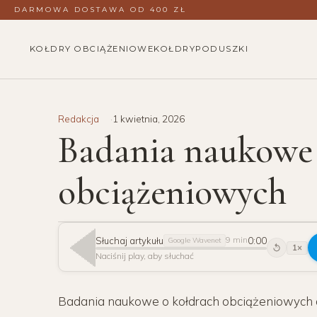
DARMOWA DOSTAWA OD 400 ZŁ
KOŁDRY OBCIĄŻENIOWE
KOŁDRY
PODUSZKI
Redakcja
1 kwietnia, 2026
Badania naukowe 
obciążeniowych
Słuchaj artykułu
0:00
9 min
Google Wavenet
1×
15
Naciśnij play, aby słuchać
Badania naukowe o kołdrach obciążeniowych d