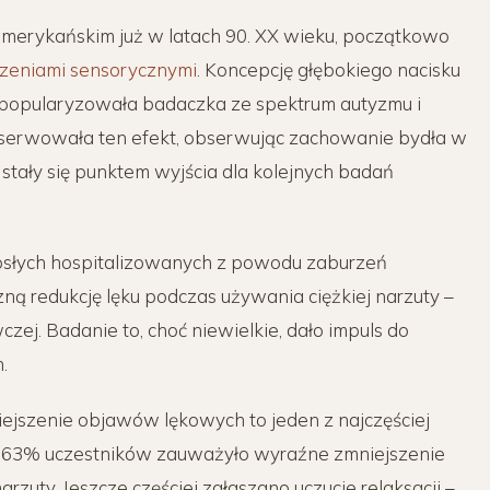
amerykańskim już w latach 90. XX wieku, początkowo
zeniami sensorycznymi
. Koncepcję głębokiego nacisku
popularyzowała badaczka ze spektrum autyzmu i
obserwowała ten efekt, obserwując zachowanie bydła w
 stały się punktem wyjścia dla kolejnych badań
rosłych hospitalizowanych z powodu zaburzeń
ną redukcję lęku podczas używania ciężkiej narzuty –
ej. Badanie to, choć niewielkie, dało impuls do
.
ejszenie objawów lękowych to jeden z najczęściej
h 63% uczestników zauważyło wyraźne zmniejszenie
rzuty. Jeszcze częściej zgłaszano uczucie relaksacji –