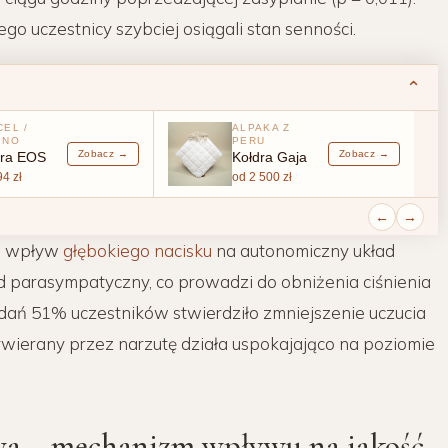
o uczestnicy szybciej osiągali stan senności.
⌃
CEL /
ALPAKA Z
INO
PERU
Zobacz →
Zobacz →
dra EOS
Kołdra Gaja
4 zł
od 2 500 zł
←
→
na wpływ
głębokiego nacisku
na autonomiczny układ
 parasympatyczny, co prowadzi do obniżenia ciśnienia
adań 51% uczestników stwierdziło zmniejszenie uczucia
ywierany przez narzutę działa uspokajająco na poziomie
owa – mechanizm wpływu na jakość