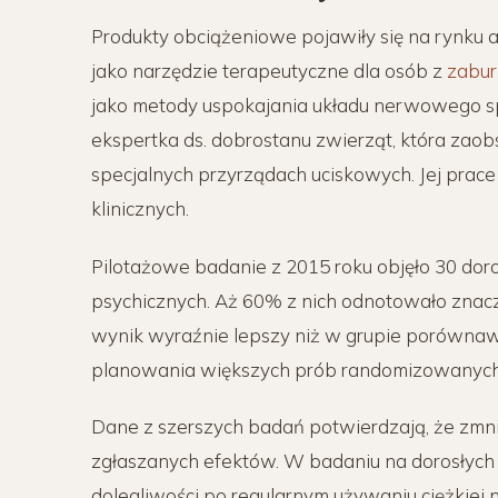
Produkty obciążeniowe pojawiły się na rynku 
jako narzędzie terapeutyczne dla osób z
zabur
jako metody uspokajania układu nerwowego s
ekspertka ds. dobrostanu zwierząt, która za
specjalnych przyrządach uciskowych. Jej prace
klinicznych.
Pilotażowe badanie z 2015 roku objęło 30 do
psychicznych. Aż 60% z nich odnotowało znacz
wynik wyraźnie lepszy niż w grupie porównawcz
planowania większych prób randomizowanych
Dane z szerszych badań potwierdzają, że zmni
zgłaszanych efektów. W badaniu na dorosłyc
dolegliwości po regularnym używaniu ciężkiej na