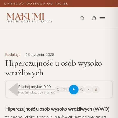
DARMOWA DOSTAWA OD 400 ZŁ
INSPIROWANE SIŁĄ NATURY
Redakcja
13 stycznia, 2026
Hiperczujność u osób wysoko
wrażliwych
Słuchaj artykułu
0:00
1×
15
15
Naciśnij play, aby słuchać
Hiperczujność u osób wysoko wrażliwych (WWO)
to cecha, która sprawia, że świat jest odbierany z