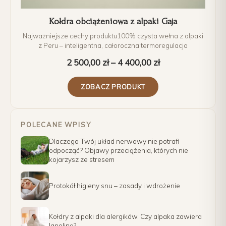
Kołdra obciążeniowa z alpaki Gaja
Najważniejsze cechy produktu100% czysta wełna z alpaki
z Peru – inteligentna, całoroczna termoregulacja
2 500,00
zł
–
4 400,00
zł
ZOBACZ PRODUKT
POLECANE WPISY
Dlaczego Twój układ nerwowy nie potrafi
odpocząć? Objawy przeciążenia, których nie
kojarzysz ze stresem
Protokół higieny snu – zasady i wdrożenie
Kołdry z alpaki dla alergików. Czy alpaka zawiera
lanolinę?