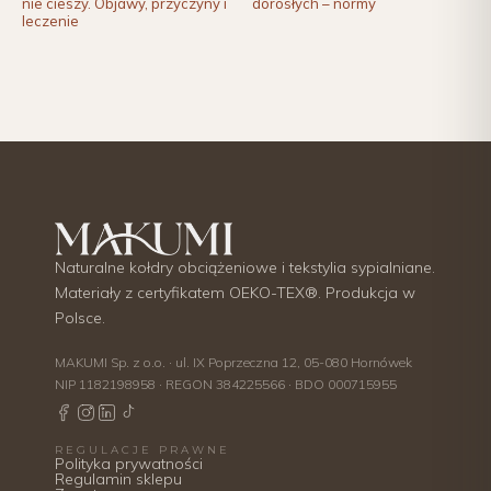
nie cieszy. Objawy, przyczyny i
dorosłych – normy
leczenie
Naturalne kołdry obciążeniowe i tekstylia sypialniane.
Materiały z certyfikatem OEKO-TEX®. Produkcja w
Polsce.
MAKUMI Sp. z o.o. · ul. IX Poprzeczna 12, 05-080 Hornówek
NIP 1182198958 · REGON 384225566 · BDO 000715955
REGULACJE PRAWNE
Polityka prywatności
Regulamin sklepu