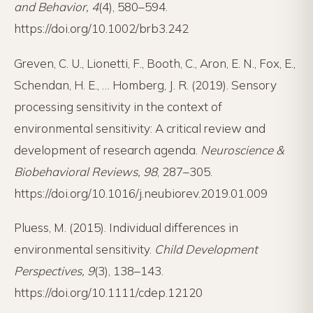
and Behavior, 4
(4), 580–594.
https://doi.org/10.1002/brb3.242
Greven, C. U., Lionetti, F., Booth, C., Aron, E. N., Fox, E.,
Schendan, H. E., … Homberg, J. R. (2019). Sensory
processing sensitivity in the context of
environmental sensitivity: A critical review and
development of research agenda.
Neuroscience &
Biobehavioral Reviews, 98
, 287–305.
https://doi.org/10.1016/j.neubiorev.2019.01.009
Pluess, M. (2015). Individual differences in
environmental sensitivity.
Child Development
Perspectives, 9
(3), 138–143.
https://doi.org/10.1111/cdep.12120