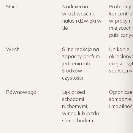
Słuch
Nadmierna
Problemy 
wrażliwość na
koncentra
hałas i dźwięki w
w pracy i
tle
miejscach
publiczny
Węch
Silna reakcja na
Unikanie
zapachy perfum,
określony
jedzenia lub
miejsc i sy
środków
społeczny
czystości
Równowaga
Lęk przed
Ogranicze
schodami
samodziel
ruchomymi,
i mobilnoś
windą lub jazdą
samochodem