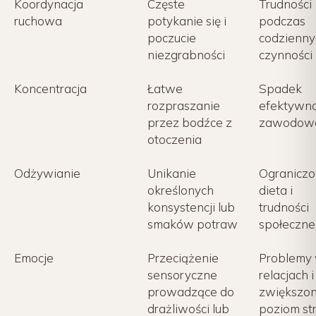
Koordynacja
Częste
Trudności
ruchowa
potykanie się i
podczas
poczucie
codzienny
niezgrabności
czynności
Koncentracja
Łatwe
Spadek
rozpraszanie
efektywno
przez bodźce z
zawodow
otoczenia
Odżywianie
Unikanie
Ogranicz
określonych
dieta i
konsystencji lub
trudności
smaków potraw
społeczne
Emocje
Przeciążenie
Problemy
sensoryczne
relacjach i
prowadzące do
zwiększo
drażliwości lub
poziom st