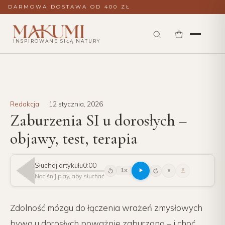
DARMOWA DOSTAWA OD 400 ZŁ
INSPIROWANE SIŁĄ NATURY
Redakcja
12 stycznia, 2026
Zaburzenia SI u dorosłych –
objawy, test, terapia
Słuchaj artykułu
0:00
1×
15
15
Naciśnij play, aby słuchać
Zdolność mózgu do łączenia wrażeń zmysłowych
bywa u dorosłych poważnie zaburzona – i choć