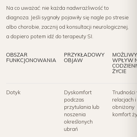
Na co uważać: nie każda nadwrażliwość to
diagnoza. Jeśli sygnały pojawiły się nagle po stresie
albo chorobie, zacznij od konsultacji neurologicznej,
a dopiero potem idź do terapeuty SI.
OBSZAR
PRZYKŁADOWY
MOŻLIW
FUNKCJONOWANIA
OBJAW
WPŁYW 
CODZIEN
ŻYCIE
Dotyk
Dyskomfort
Trudności
podczas
relacjach i
przytulania lub
obniżony
noszenia
komfort ży
określonych
ubrań