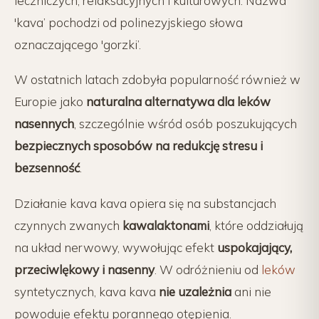
leczniczych, relaksacyjnych i kulturowych. Nazwa
'kava’ pochodzi od polinezyjskiego słowa
oznaczającego 'gorzki’.
W ostatnich latach zdobyła popularność również w
Europie jako
naturalna alternatywa dla leków
nasennych
, szczególnie wśród osób poszukujących
bezpiecznych sposobów na redukcję stresu i
bezsenność
.
Działanie kava kava opiera się na substancjach
czynnych zwanych
kawalaktonami
, które oddziałują
na układ nerwowy, wywołując efekt
uspokajający,
przeciwlękowy i nasenny
. W odróżnieniu od
leków
syntetycznych, kava kava
nie uzależnia
ani nie
powoduje efektu porannego otępienia.