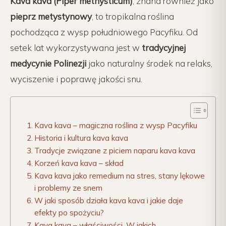
Kava kava (Piper methysticum)
, znana również jako
pieprz metystynowy
, to tropikalna roślina
pochodząca z wysp południowego Pacyfiku. Od
setek lat wykorzystywana jest w
tradycyjnej
medycynie Polinezji
jako naturalny środek na relaks,
wyciszenie i poprawę jakości snu.
Kava kava – magiczna roślina z wysp Pacyfiku
Historia i kultura kava kava
Tradycje związane z piciem naparu kava kava
Korzeń kava kava – skład
Kava kava jako remedium na stres, stany lękowe
i problemy ze snem
W jaki sposób działa kava kava i jakie daje
efekty po spożyciu?
Kava kava – właściwości. W jakich