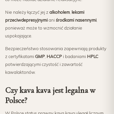
Nie należy łączyć jej z
alkoholem
,
lekami
przeciwdepresyjnymi
ani
środkami nasennymi
,
ponieważ może to wzmocnić działanie
uspokajające.
Bezpieczeństwo stosowania zapewniają produkty
z certyfikatami
GMP
,
HACCP
i badaniami
HPLC
potwierdzającymi czystość i zawartość
kawalaktonów.
Czy kava kava jest legalna w
Polsce?
W Polsce status prawny kava kava ulegał licznym