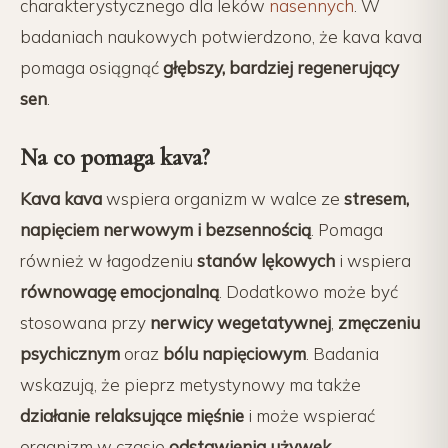
charakterystycznego dla leków
nasennych
. W
badaniach naukowych potwierdzono, że kava kava
pomaga osiągnąć
głębszy, bardziej regenerujący
sen
.
Na co pomaga kava?
Kava kava
wspiera organizm w walce ze
stresem,
napięciem nerwowym i bezsennością
. Pomaga
również w łagodzeniu
stanów lękowych
i wspiera
równowagę emocjonalną
. Dodatkowo może być
stosowana przy
nerwicy wegetatywnej
,
zmęczeniu
psychicznym
oraz
bólu napięciowym
. Badania
wskazują, że pieprz metystynowy ma także
działanie relaksujące mięśnie
i może wspierać
organizm w czasie
odstawienia używek
.