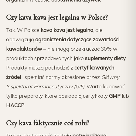
Czy kava kava jest legalna w Polsce?
Tak. W Polsce
kava kava jest legalna
, ale
obowiązują
ograniczenia dotyczące zawartości
kawalaktonów
– nie mogą przekraczać 30% w
produktach sprzedawanych jako
suplementy diety
.
Produkty muszą pochodzić z
certyfikowanych
źródeł
i spełniać normy określone przez
Główny
Inspektorat Farmaceutyczny (GIF)
. Warto kupować
tylko preparaty, które posiadają certyfikaty
GMP
lub
HACCP
.
Czy kava faktycznie coś robi?
Tak, jej skuteczność została
potwierdzona