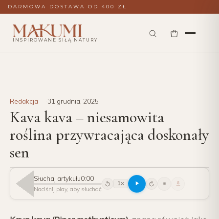
DARMOWA DOSTAWA OD 400 ZŁ
INSPIROWANE SIŁĄ NATURY
Redakcja
31 grudnia, 2025
Kava kava – niesamowita
roślina przywracająca doskonały
sen
Słuchaj artykułu
0:00
1×
15
15
Naciśnij play, aby słuchać