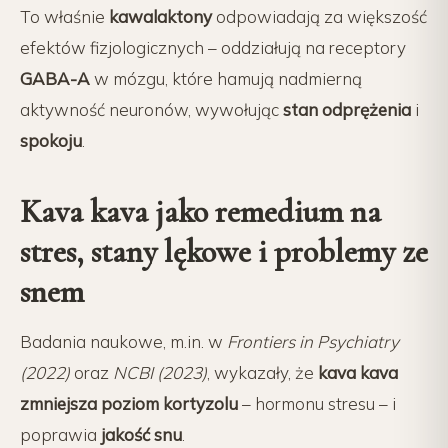
To właśnie
kawalaktony
odpowiadają za większość
efektów fizjologicznych – oddziałują na receptory
GABA-A
w mózgu, które hamują nadmierną
aktywność neuronów, wywołując
stan odprężenia
i
spokoju
.
Kava kava jako remedium na
stres, stany lękowe i problemy ze
snem
Badania naukowe, m.in. w
Frontiers in Psychiatry
(2022)
oraz
NCBI (2023)
, wykazały, że
kava kava
zmniejsza poziom kortyzolu
– hormonu stresu – i
poprawia
jakość snu
.