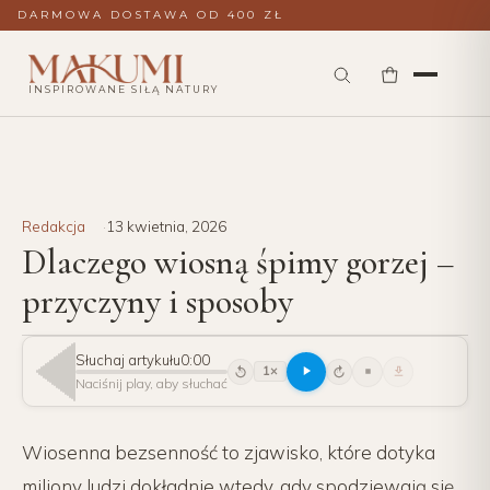
DARMOWA DOSTAWA OD 400 ZŁ
INSPIROWANE SIŁĄ NATURY
Redakcja
13 kwietnia, 2026
Dlaczego wiosną śpimy gorzej –
przyczyny i sposoby
Słuchaj artykułu
0:00
1×
15
15
Naciśnij play, aby słuchać
Wiosenna bezsenność to zjawisko, które dotyka
miliony ludzi dokładnie wtedy, gdy spodziewają się