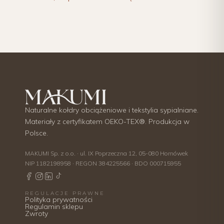
Naturalne kołdry obciążeniowe i tekstylia sypialniane.
Materiały z certyfikatem OEKO-TEX®. Produkcja w
Polsce.
MAKUMI Sp. z o.o. · ul. IX Poprzeczna 12, 05-080 Hornówek
NIP 1182198958 · REGON 384225566 · BDO 000715955
REGULACJE PRAWNE
Polityka prywatności
Regulamin sklepu
Zwroty