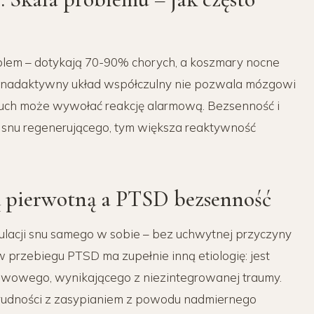
blem – dotykają 70-90% chorych, a koszmary nocne
y: nadaktywny układ współczulny nie pozwala mózgowi
y ruch może wywołać reakcję alarmową. Bezsenność i
 snu regenerującego, tym większa reaktywność
ą pierwotną a PTSD bezsenność
lacji snu samego w sobie – bez uchwytnej przyczyny
 przebiegu PTSD ma zupełnie inną etiologię: jest
wowego, wynikającego z niezintegrowanej traumy.
rudności z zasypianiem z powodu nadmiernego