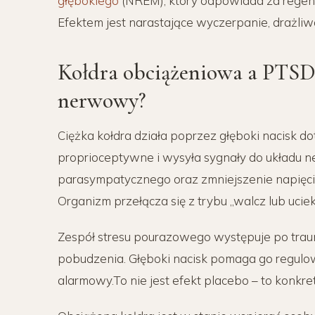
głębokiego
(NREM), który odpowiada za regener
Efektem jest narastające wyczerpanie, drażliwo
Kołdra obciążeniowa a PTSD 
nerwowy?
Ciężka kołdra działa poprzez głęboki nacisk d
proprioceptywne i wysyła sygnały do układu 
parasympatycznego oraz zmniejszenie napięcia 
Organizm przełącza się z trybu „walcz lub uciek
Zespół stresu pourazowego występuje po trau
pobudzenia. Głęboki nacisk pomaga go regulowa
alarmowy.To nie jest efekt placebo – to konkret