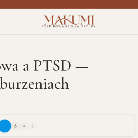
INSPIROWANE SIŁĄ NATURY
iowa a PTSD —
aburzeniach
15