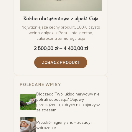
Kołdra obciążeniowa z alpaki Gaja
Najważniejsze cechy produktu100% czysta
wełna z alpaki z Peru – inteligentna,
całoroczna termoregulacja
2 500,00
zł
–
4 400,00
zł
ZOBACZ PRODUKT
POLECANE WPISY
Dlaczego Twój układ nerwowy nie
potrafi odpocząć? Objawy
przeciążenia, których nie kojarzysz
ze stresem
Protokół higieny snu – zasady i
wdrożenie