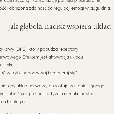
ację fizyczną i konsolidację pamięci proceduralnej.
ść i obniżona zdolność do regulacji emocji w ciągu dnia.
– jak głęboki nacisk wspiera układ
otykowy (DPS), który pobudza receptory
nerwowego. Efektem jest aktywacja układu
i lęku.
aj” w tryb „odpoczywaj i regeneruj się”.
mie, gdy układ nerwowy pozostaje w stanie ciągłego
ć, obniżając poziom kortyzolu i redukując stan
na fizjologia.