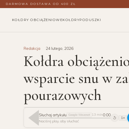
DARMOWA DOSTAWA OD 400 ZŁ
KOŁDRY OBCIĄŻENIOWE
KOŁDRY
PODUSZKI
Redakcja
24 lutego, 2026
Kołdra obciążen
wsparcie snu w z
pourazowych
Słuchaj artykułu
0:00
13 min
Google Wavenet
1×
15
Naciśnij play, aby słuchać