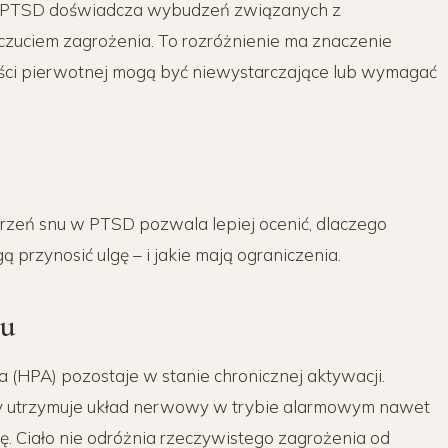
z PTSD doświadcza wybudzeń związanych z
czuciem zagrożenia. To rozróżnienie ma znaczenie
ości pierwotnej mogą być niewystarczające lub wymagać
rzeń snu w PTSD pozwala lepiej ocenić, dlaczego
 przynosić ulgę – i jakie mają ograniczenia.
su
HPA) pozostaje w stanie chronicznej aktywacji.
ny utrzymuje układ nerwowy w trybie alarmowym nawet
ę. Ciało nie odróżnia rzeczywistego zagrożenia od