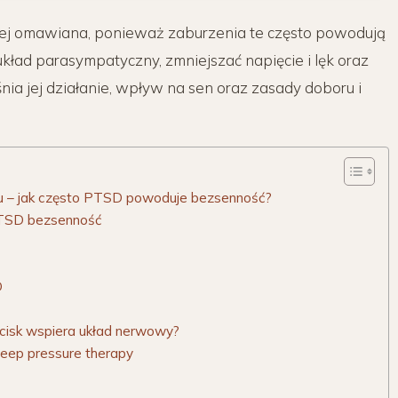
iej omawiana, ponieważ zaburzenia te często powodują
ład parasympatyczny, zmniejszać napięcie i lęk oraz
nia jej działanie, wpływ na sen oraz zasady doboru i
.
u – jak często PTSD powoduje bezsenność?
PTSD bezsenność
D
acisk wspiera układ nerwowy?
deep pressure therapy