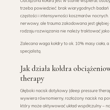
Obciążona kołdra jest w stanie wspierać osoby 
trzeba powiedzieć: brak wiarygodnych badań k
częstości i intensywności koszmarów nocnych
nerwowy, ale trauma zakodowana jest głębiej 
rodzaju rozwiązania nie należy traktować jako 
Zalecana waga kołdry to ok. 10% masy ciała, 
specjalistą.
Jak działa kołdra obciążeni
therapy
Głęboki nacisk dotykowy (deep pressure therap
wywiera równomierny, rozłożony nacisk na pow
który może aktywować układ współczulny – nac