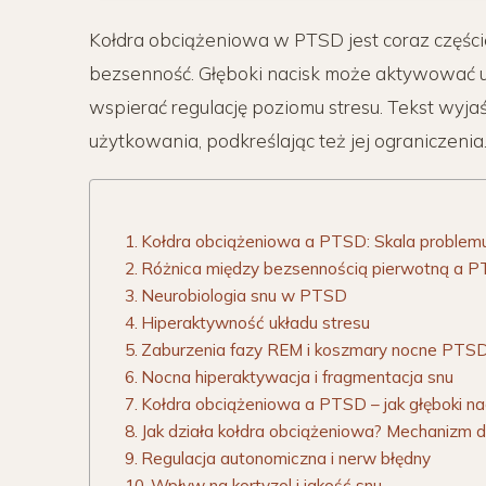
Kołdra obciążeniowa w PTSD jest coraz częśc
bezsenność. Głęboki nacisk może aktywować uk
wspierać regulację poziomu stresu. Tekst wyjaś
użytkowania, podkreślając też jej ograniczenia
Kołdra obciążeniowa a PTSD: Skala problem
Różnica między bezsennością pierwotną a 
Neurobiologia snu w PTSD
Hiperaktywność układu stresu
Zaburzenia fazy REM i koszmary nocne PTS
Nocna hiperaktywacja i fragmentacja snu
Kołdra obciążeniowa a PTSD – jak głęboki n
Jak działa kołdra obciążeniowa? Mechanizm 
Regulacja autonomiczna i nerw błędny
Wpływ na kortyzol i jakość snu