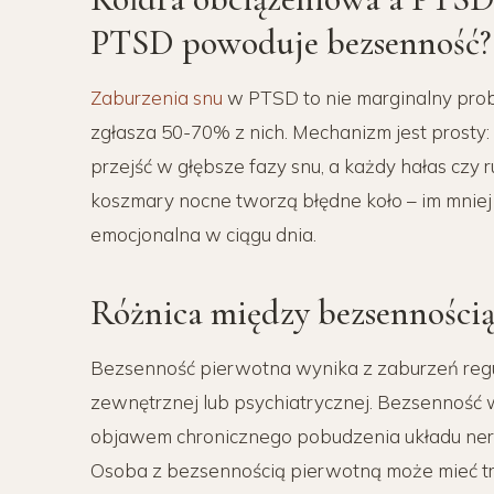
PTSD powoduje bezsenność?
Zaburzenia snu
w PTSD to nie marginalny pro
zgłasza 50-70% z nich. Mechanizm jest prost
przejść w głębsze fazy snu, a każdy hałas cz
koszmary nocne tworzą błędne koło – im mniej
emocjonalna w ciągu dnia.
Różnica między bezsenności
Bezsenność pierwotna wynika z zaburzeń regu
zewnętrznej lub psychiatrycznej. Bezsenność w
objawem chronicznego pobudzenia układu ner
Osoba z bezsennością pierwotną może mieć t