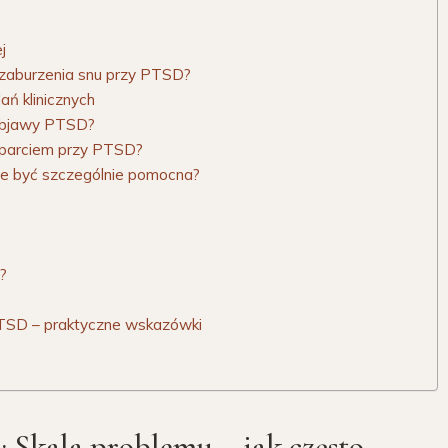
j
 i zaburzenia snu przy PTSD?
ń klinicznych
 objawy PTSD?
sparciem przy PTSD?
e być szczególnie pomocna?
?
 PTSD – praktyczne wskazówki
 Skala problemu – jak często