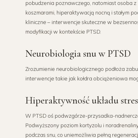
pobudzenia poznawczego, natomiast osoba 
koszmarami, hiperaktywacją nocną i stałym po
kliniczne – interwencje skuteczne w bezsenn
modyfikacji w kontekście PTSD.
Neurobiologia snu w PTSD
Zrozumienie neurobiologicznego podłoża zabu
interwencje takie jak kołdra obciążeniowa mogą
Hiperaktywność układu stre
W PTSD oś podwzgórze-przysadka-nadnercza (
Podwyższony poziom kortyzolu i noradrenali
podczas snu, co uniemożliwia pełną regeneracj