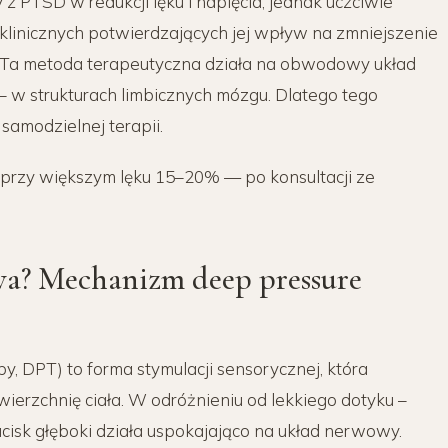
z PTSD w redukcji lęku i napięcia, jednak uczciwie
linicznych potwierdzających jej wpływ na zmniejszenie
. Ta metoda terapeutyczna działa na obwodowy układ
– w strukturach limbicznych mózgu. Dlatego tego
samodzielnej terapii.
a przy większym lęku 15–20% — po konsultacji ze
owa? Mechanizm deep pressure
y, DPT) to forma stymulacji sensorycznej, która
ierzchnię ciała. W odróżnieniu od lekkiego dotyku –
isk głęboki działa uspokajająco na układ nerwowy.