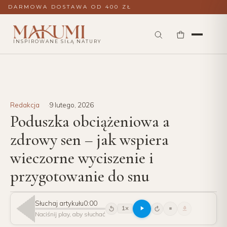
DARMOWA DOSTAWA OD 400 ZŁ
INSPIROWANE SIŁĄ NATURY
Redakcja
9 lutego, 2026
Poduszka obciążeniowa a
zdrowy sen – jak wspiera
wieczorne wyciszenie i
przygotowanie do snu
Słuchaj artykułu
0:00
1×
15
15
Naciśnij play, aby słuchać