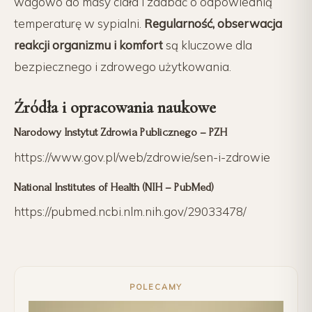
wagowo do masy ciała i zadbać o odpowiednią
temperaturę w sypialni.
Regularność, obserwacja
reakcji organizmu i komfort
są kluczowe dla
bezpiecznego i zdrowego użytkowania.
Źródła i opracowania naukowe
Narodowy Instytut Zdrowia Publicznego – PZH
https://www.gov.pl/web/zdrowie/sen-i-zdrowie
National Institutes of Health (NIH – PubMed)
https://pubmed.ncbi.nlm.nih.gov/29033478/
POLECAMY