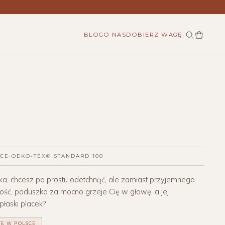
BLOG
O NAS
DOBIERZ WAGĘ
SCE
·
OEKO-TEX® STANDARD 100
ka, chcesz po prostu odetchnąć, ale zamiast przyjemnego
ość, poduszka za mocno grzeje Cię w głowę, a jej
płaski placek?
TE W POLSCE