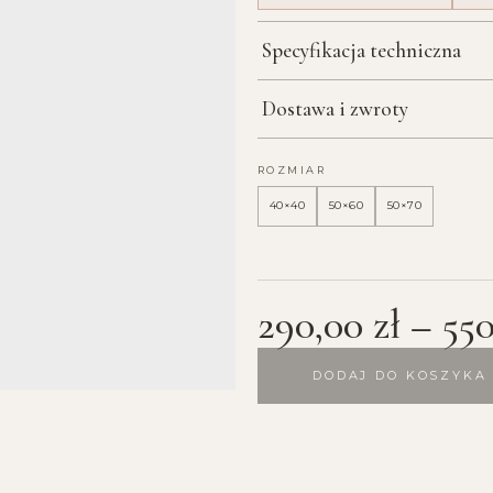
Specyfikacja techniczna
Dostawa i zwroty
ROZMIAR
40×40
50×60
50×70
290,00
zł
–
55
DODAJ DO KOSZYKA