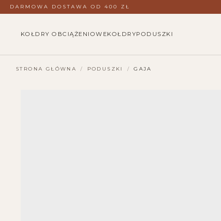
DARMOWA DOSTAWA OD 400 ZŁ
KOŁDRY OBCIĄŻENIOWE
KOŁDRY
PODUSZKI
STRONA GŁÓWNA
/
PODUSZKI
/
GAJA