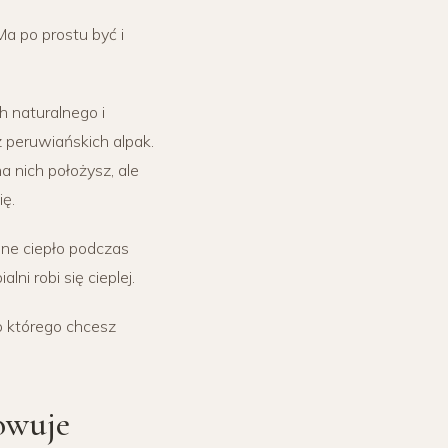
Ma po prostu być i
h naturalnego i
 peruwiańskich alpak.
 nich położysz, ale
ię.
bne ciepło podczas
ni robi się cieplej.
do którego chcesz
howuje