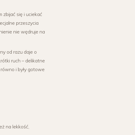
zbijać się i uciekać
ecjalne przeszycia
nienie nie wędruje na
ny od razu daje o
tki ruch – delikatne
e równo i były gotowe
eż na lekkość,