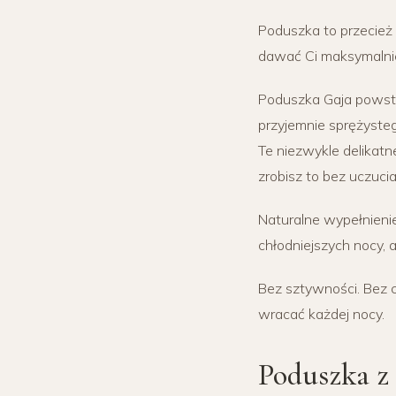
Poduszka to przecież o
dawać Ci maksymalni
Poduszka Gaja powstał
przyjemnie sprężyste
Te niezwykle delikatn
zrobisz to bez uczuci
Naturalne wypełnieni
chłodniejszych nocy, a
Bez sztywności. Bez c
wracać każdej nocy.
Poduszka z 