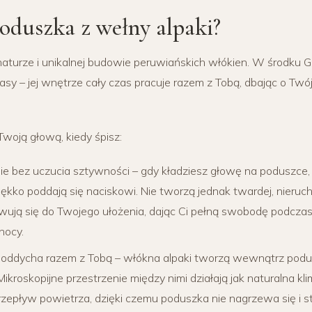
poduszka z wełny alpaki?
aturze i unikalnej budowie peruwiańskich włókien. W środku Ga
masy – jej wnętrze cały czas pracuje razem z Tobą, dbając o Twó
Twoją głową, kiedy śpisz:
ie bez uczucia sztywności – gdy kładziesz głowę na poduszce,
iękko poddają się naciskowi. Nie tworzą jednak twardej, nieruc
wują się do Twojego ułożenia, dając Ci pełną swobodę podczas
nocy.
a oddycha razem z Tobą – włókna alpaki tworzą wewnątrz podus
Mikroskopijne przestrzenie między nimi działają jak naturalna kl
epływ powietrza, dzięki czemu poduszka nie nagrzewa się i 