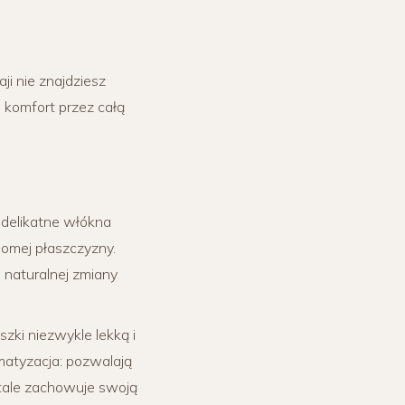
ji nie znajdziesz
j komfort przez całą
 delikatne włókna
homej płaszczyzny.
 naturalnej zmiany
zki niezwykle lekką i
imatyzacja: pozwalają
stale zachowuje swoją