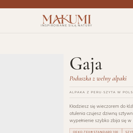
INSPIROWANE SIŁĄ NATURY
Gaja
Poduszka z wełny alpaki
ALPAKA Z PERU
·
SZYTA W POL
Kładziesz się wieczorem do łóż
otulenia czujesz dziwną sztywn
wypełnienie szybko zbija się w 
OEKO-TEX® STANDARD 100
SZY