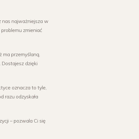
z nas najważniejsza w
z problemu zmieniać
aż ma przemyślaną,
 Dostajesz dzięki
yce oznacza to tyle,
 od razu odzyskała
zycji – pozwala Ci się