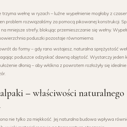
e trzyma wełnę w ryzach – luźne wypełnienie mogłoby z czasem 
ten problem rozwiązaliśmy za pomocą pikowanej konstrukcji. Sp
 na mniejsze strefy, blokując przemieszczanie się wełny. Wypeł
 powierzchnia poduszki pozostaje równomierna.
wrót do formy – gdy rano wstajesz, naturalna sprężystość weł
agając poduszce odzyskać dawną objętość. Wystarczy jeden kró
b ułożenie dłonią – aby włókna z powrotem rozłożyły się idealni
ór.
alpaki – właściwości naturalnego
a
iona nie tylko za miękkość. Jej naturalna budowa wpływa równi