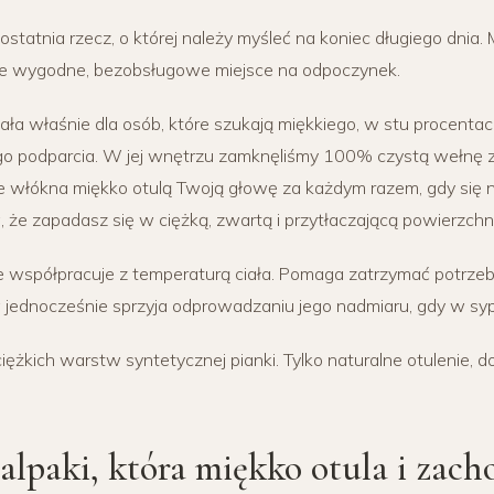
statnia rzecz, o której należy myśleć na koniec długiego dnia. 
e wygodne, bezobsługowe miejsce na odpoczynek.
a właśnie dla osób, które szukają miękkiego, w stu procentac
go podparcia. W jej wnętrzu zamknęliśmy 100% czystą wełnę z
e włókna miękko otulą Twoją głowę za każdym razem, gdy się na
a, że zapadasz się w ciężką, zwartą i przytłaczającą powierzchn
e współpracuje z temperaturą ciała. Pomaga zatrzymać potrze
 jednocześnie sprzyja odprowadzaniu jego nadmiaru, gdy w sypial
iężkich warstw syntetycznej pianki. Tylko naturalne otulenie, 
alpaki, która miękko otula i zac