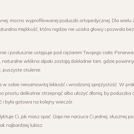
wnej, mocno wyprofilowanej poduszki ortopedycznej. Dla wielu 
naturalna miękkość, która nigdzie nie uciska głowy i pozwala be
nie i posłusznie ustępuje pod ciężarem Twojego ciała. Poniew
 naturalne włókna alpaki zostają dokładnie tam, gdzie powinny.
 puszyste otulenie.
 w sobie niesamowitą lekkość i wrodzoną sprężystość. W prakt
po prostu delikatnie strzepnąć albo ułożyć dłonią, by poduszka
i była gotowa na kolejny wieczór.
dyktuje Ci, jak masz spać. Gaja nie narzuca Ci jednej, słusznej po
ak najbardziej lubisz.