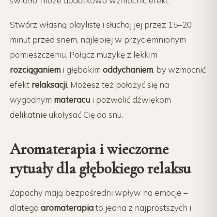
światło, może dodatkowo wzmocnić efekt.
Stwórz własną playlistę i słuchaj jej przez 15–20
minut przed snem, najlepiej w przyciemnionym
pomieszczeniu. Połącz muzykę z lekkim
rozciąganiem
i głębokim
oddychaniem
, by wzmocnić
efekt
relaksacji
. Możesz też położyć się na
wygodnym
materacu
i pozwolić dźwiękom
delikatnie ukołysać Cię do snu.
Aromaterapia i wieczorne
rytuały dla głębokiego relaksu
Zapachy mają bezpośredni wpływ na emocje –
dlatego
aromaterapia
to jedna z najprostszych i