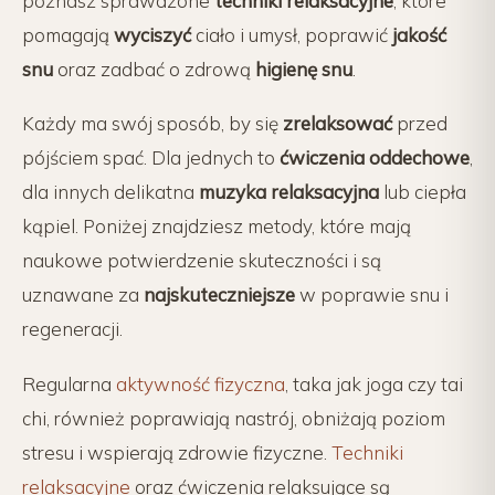
poznasz sprawdzone
techniki relaksacyjne
, które
pomagają
wyciszyć
ciało i umysł, poprawić
jakość
snu
oraz zadbać o zdrową
higienę snu
.
Każdy ma swój sposób, by się
zrelaksować
przed
pójściem spać. Dla jednych to
ćwiczenia oddechowe
,
dla innych delikatna
muzyka relaksacyjna
lub ciepła
kąpiel. Poniżej znajdziesz metody, które mają
naukowe potwierdzenie skuteczności i są
uznawane za
najskuteczniejsze
w poprawie snu i
regeneracji.
Regularna
aktywność fizyczna
, taka jak joga czy tai
chi, również poprawiają nastrój, obniżają poziom
stresu i wspierają zdrowie fizyczne.
Techniki
relaksacyjne
oraz ćwiczenia relaksujące są