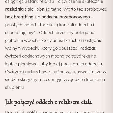
osiągnięciu stanu relaksu. To ćwiczenie skutecznie
rozluźnia
ciało i obniża tętno. Warto też spróbować
box breathing
lub
oddechu przeponowego
–
prostych metod, które uczą kontroli oddechu i
uspokajają myśli. Oddech brzuszny polega na
głębokim wdechu, który unosi brzuch, a następnie
wolnym wydechu, który go opuszcza. Podczas
ćwiczeń oddechowych można położyć rękę na
klatce piersiowej, aby lepiej poczuć ruch oddechu.
Ćwiczenia oddechowe można wykonywać także w
siadzie skrzyżnym, co sprzyja wygodzie i lepszemu
skupieniu.
Jak połączyć oddech z relaksem ciała
Usiądź lub
połóż
się wygodnie, zamknij oczy i skup