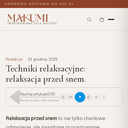
DARMOWA DOSTAWA OD 400 ZŁ
INSPIROWANE SIŁĄ NATURY
Redakcja
31 grudnia, 2025
Techniki relaksacyjne:
relaksacja przed snem.
Słuchaj artykułu
0:00
1×
15
15
Naciśnij play, aby słuchać
Relaksacja przed snem
to nie tylko chwilowe
odprężenie, ale świadome przygotowanie