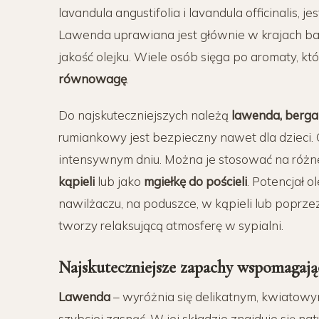
lavandula angustifolia
i lavandula officinalis, je
Lawenda uprawiana jest głównie w krajach b
jakość
olejku
. Wiele osób sięga po aromaty, kt
równowagę
.
Do najskuteczniejszych należą
lawenda, berga
rumiankowy
jest bezpieczny nawet dla dzieci.
intensywnym dniu. Można je stosować na różne
kąpieli
lub jako
mgiełkę do pościeli
. Potencjał
o
nawilżaczu, na poduszce, w
kąpieli
lub poprze
tworzy relaksującą atmosferę w sypialni.
Najskuteczniejsze
zapachy
wspomagają
Lawenda
– wyróżnia się delikatnym, kwiatowy
szybciej zasnąć. W jej składzie znajduje się nat