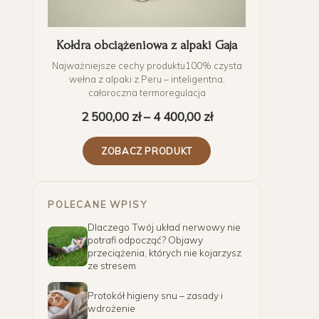
Kołdra obciążeniowa z alpaki Gaja
Najważniejsze cechy produktu100% czysta
wełna z alpaki z Peru – inteligentna,
całoroczna termoregulacja
2 500,00
zł
–
4 400,00
zł
ZOBACZ PRODUKT
POLECANE WPISY
Dlaczego Twój układ nerwowy nie
potrafi odpocząć? Objawy
przeciążenia, których nie kojarzysz
ze stresem
Protokół higieny snu – zasady i
wdrożenie