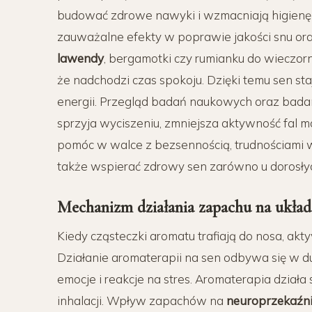
budować zdrowe nawyki i wzmacniają higien
zauważalne efekty
w poprawie jakości
snu
ora
lawendy
, bergamotki czy rumianku do
wieczorn
że nadchodzi czas spokoju. Dzięki temu
sen
sta
energii. Przegląd badań naukowych oraz badan
sprzyja
wyciszeniu
, zmniejsza aktywność fal 
pomóc w walce z
bezsennością
, trudnościami
także wspierać
zdrowy sen
zarówno u dorosłych,
Mechanizm działania
zapachu
na
ukła
Kiedy cząsteczki aromatu trafiają do nosa, a
Działanie
aromaterapii na sen
odbywa się w
d
emocje i reakcje na
stres
.
Aromaterapia
działa 
inhalacji. Wpływ
zapachów
na
neuroprzekaźni