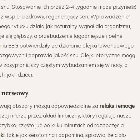
ę
snu
. Stosowanie ich przez 2-4 tygodnie może przynieść
z wspiera zdrowy,
regenerujący sen
. Wprowadzenie
ego rytuału
działa jak naturalny sygnał dla
organizmu
,
je się głębszy, a przebudzenie łagodniejsze i pełne
ia EEG potwierdziły, że działanie
olejku lawendowego
mózgowych i
poprawia jakość snu
.
Olejki eteryczne
mogą
 w
zasypianiu
czy częstym wybudzaniem się w nocy, a
 jak i dzieci.
d nerwowy
ktywują obszary mózgu odpowiedzialne za
relaks
i emocje
.
użej mierze
przez
układ limbiczny
, który reguluje nasze
szybko, często już po kilku minutach od rozpoczęcia
ki
, takie jak serotonina i dopamina, sprawia, że ciało