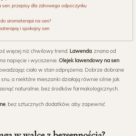
a sen: przepisy dla zdrowego odpoczynku
e do aromaterapii na sen?
aterapię i spokojny sen
oś więcej niż chwilowy trend.
Lawenda
, znana od
na napięcie i
wyciszenie
.
Olejek lawendowy
na
sen
owadzając ciało w stan
odprężenia
. Dobrze dobrane
ę
snu
, a niektóre mieszanki działają równie silnie jak
zasnąć naturalnie, bez środków farmakologicznych.
zne
, bez
sztucznych dodatków
, aby zapewnić
ga w walce z
bezsennością
?