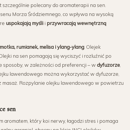
st
szczególnie polecany
do
aromaterapii na sen
.
asenu Morza Śródziemnego, co wpływa na wysoką
óre
uspokajają myśli
i
przywracają wewnętrzną
motka, rumianek, melisa i
ylang-ylang
.
Olejek
Olejki
na
sen
pomagają się
wyciszyć
i rozluźnić po
 sposoby, w zależności od preferencji – w
dyfuzorze
,
lejku lawendowego
można wykorzystać w dyfuzorze,
z
masaż
. Rozpylanie
olejku lawendowego
w powietrzu
ce
sen
m aromatem, który koi nerwy, łagodzi
stres
i pomaga
uralny geraniol, obecny na liście INCI
olejków