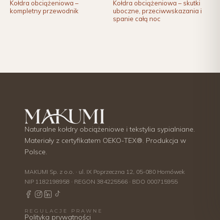
Kołdra obciążeniowa –
Kołdra obciążeniowa – skutki
kompletny przewodnik
uboczne, przeciwwskazania i
spanie całą noc
Naturalne kołdry obciążeniowe i tekstylia sypialniane.
Materiały z certyfikatem OEKO-TEX®. Produkcja w
Polsce.
MAKUMI Sp. z o.o. · ul. IX Poprzeczna 12, 05-080 Hornówek
NIP 1182198958 · REGON 384225566 · BDO 000715955
REGULACJE PRAWNE
Polityka prywatności