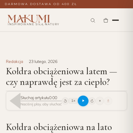
DARMOWA DOSTAWA OD 400 ZŁ
INSPIROWANE SIŁĄ NATURY
Redakcja
23 lutego, 2026
Kołdra obciążeniowa latem —
czy naprawdę jest za ciepło?
Słuchaj artykułu
0:00
1×
15
15
Naciśnij play, aby słuchać
Kołdra obciążeniowa na lato